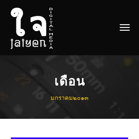
เดือน
มกราคม๒๐๑๓