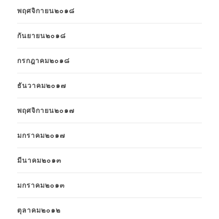
พฤศจิกายน๒๐๑๘
กันยายน๒๐๑๘
กรกฎาคม๒๐๑๘
ธันวาคม๒๐๑๗
พฤศจิกายน๒๐๑๗
มกราคม๒๐๑๗
มีนาคม๒๐๑๓
มกราคม๒๐๑๓
ตุลาคม๒๐๑๒