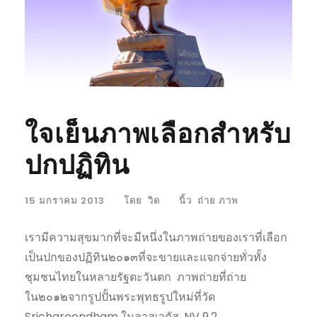
ใจเย็นภาพเลือกสำหรับ
ปกปฏิทิน
15 มกราคม 2013
โดย
วิด
นิ้ว
ถ่าย ภาพ
เรามีความสุขมากที่จะมีหนึ่งในภาพถ่ายของเราที่เลือก
เป็นปกของปฏิทิน๒๐๑๓ที่จะขายและแจกจ่ายทั่วทั้ง
ชุมชนไทยในหลายรัฐตะวันตก ภาพถ่ายที่ถ่าย
ใน๒๐๑๒จากรูปปั้นพระพุทธรูปใหม่ที่วัด
Sricharoendham ในลาสเวกัส, NV 9.2