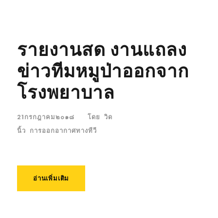
รายงานสด งานแถลง
ข่าวทีมหมูป่าออกจาก
โรงพยาบาล
21กรกฎาคม๒๐๑๘
โดย
วิด
นิ้ว
การออกอากาศทางทีวี
อ่านเพิ่มเติม