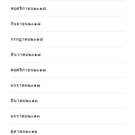
พฤศจิกายน๒๐๑๘
กันยายน๒๐๑๘
กรกฎาคม๒๐๑๘
ธันวาคม๒๐๑๗
พฤศจิกายน๒๐๑๗
มกราคม๒๐๑๗
มีนาคม๒๐๑๓
มกราคม๒๐๑๓
ตุลาคม๒๐๑๒