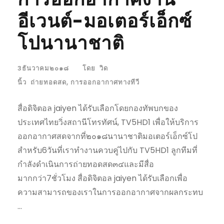
อีเวนต์-มอเตอร์เอ็กซ์
โปนานาชาติ
3ธันวาคม๒๐๑๘
โดย
วิด
นิ้ว
ถ่ายทอดสด
,
การออกอากาศทางทีวี
สื่อดิจิตอล jaiyen ได้รับเลือกโดยกองทัพบกของ
ประเทศไทยวิ่งสถานีโทรทัศน์, TV5HD1 เพื่อให้บริการ
ออกอากาศสดจากที่๒๐๑๘นานาชาติมอเตอร์เอ็กซ์โป
สำหรับ6วันที่เราทำงานควบคู่ไปกับ TV5HD1 ลูกทีมที่
กำลังดำเนินการถ่ายทอดสด๓๔และมีสื่อ
มากกว่า7ชั่วโมง สื่อดิจิตอล jaiyen ได้รับเลือกเพื่อ
ความสามารถของเราในการออกอากาศจากผลกระทบ
...