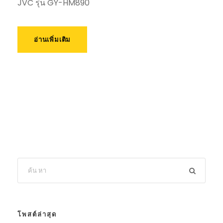
JVC รุ่น GY-HM890
อ่านเพิ่มเติม
โพสต์ล่าสุด